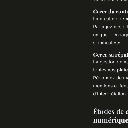
Créer du cont
La création de
c
Partagez des art
unique. L’engag
significatives.
Gérer sa réput
La gestion de v
toutes vos
plat
Répondez de man
mentions et feed
d’interprétation.
Études de c
numériqu