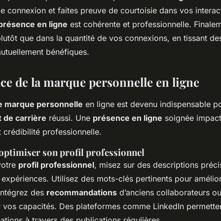
de connexion et faites preuve de courtoisie dans vos interac
présence en ligne
est cohérente et professionnelle. Finalem
plutôt que dans la quantité de vos connexions, en tissant des
 mutuellement bénéfiques.
ce de la marque personnelle en ligne
e marque personnelle
en ligne est devenu indispensable p
de carrière
réussi. Une
présence en ligne
soignée impact
et crédibilité professionnelle.
optimiser son profil professionnel
votre
profil professionnel
, misez sur des descriptions préc
xpériences. Utilisez des mots-clés pertinents pour améliorer
 Intégrez des
recommandations
d’anciens collaborateurs ou
er vos capacités. Des plateformes comme LinkedIn permette
sations à travers des publications régulières.