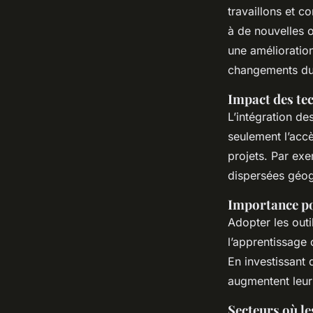
Numériques ?
travaillons et c
à de nouvelles o
Maya
•
25 avril 2025
•
6 min de lecture
une amélioration
changements du
Impact des te
L’intégration de
seulement l’accè
projets. Par exe
dispersées géog
Importance po
Adopter les outi
l’apprentissage 
En investissant 
augmentent leur 
Secteurs où le