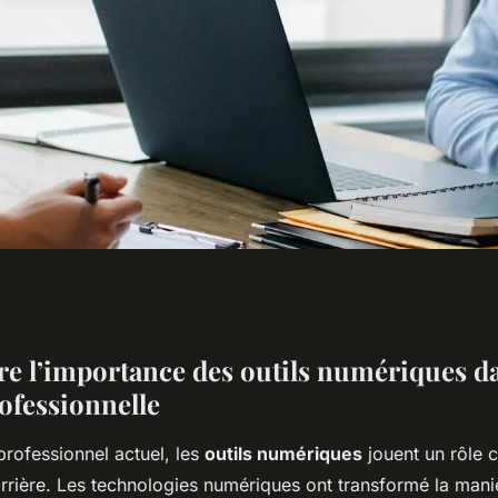
 Carrière
 l’importance des outils numériques da
ofessionnelle
ce aux Outils
rofessionnel actuel, les
outils numériques
jouent un rôle c
arrière. Les technologies numériques ont transformé la man