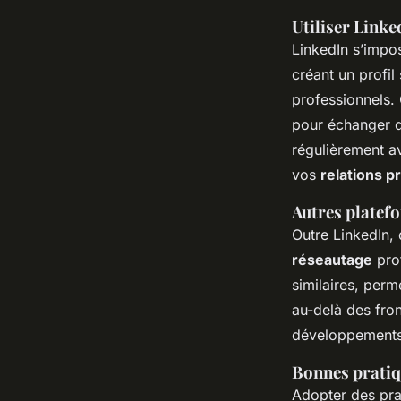
Utiliser Linke
LinkedIn s’impo
créant un profil 
professionnels.
pour échanger de
régulièrement a
vos
relations p
Autres platef
Outre LinkedIn,
réseautage
prof
similaires, perm
au-delà des fron
développements 
Bonnes pratiq
Adopter des pra