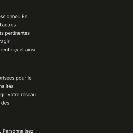
ssionnel. En
d’autres
s pertinentes
ragir
renforçant ainsi
risées pour le
alités
rgir votre réseau
é des
. Personnalisez