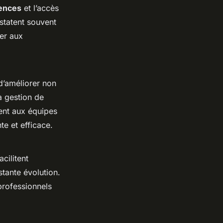
ences
et l’accès
statent souvent
ter aux
 d’améliorer non
la gestion de
tent aux équipes
e et efficace.
cilitent
stante évolution.
professionnels