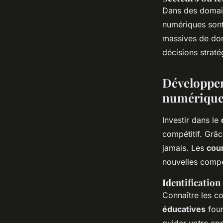
Dans des domaine
numériques sont 
massives de donn
décisions straté
Développem
numérique
Investir dans le
compétitif. Grâ
jamais. Les
cour
nouvelles compé
Identification
Connaître les c
éducatives
four