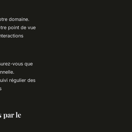
otre domaine.
tre point de vue
nteractions
surez-vous que
nnelle.
ivi régulier des
s
 par le