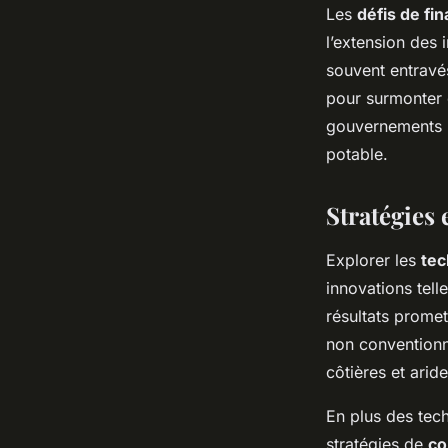
Les
défis de f
l’extension des 
souvent entravé
pour surmonter c
gouvernements lo
potable.
Stratégies 
Explorer les
tec
innovations tell
résultats prome
non conventionne
côtières et aride
En plus des tec
stratégies de
co