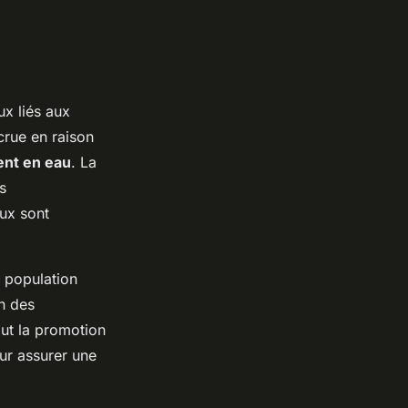
x liés aux
crue en raison
nt en eau
. La
s
aux sont
 population
on des
lut la promotion
ur assurer une