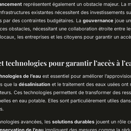
inancement
représentent également un obstacle majeur. La mi
infrastructures existantes nécessitent des investissements su
s par des contraintes budgétaires. La
gouvernance
joue un 
es obstacles, nécessitant une collaboration étroite entre le
caux, les entreprises et les citoyens pour garantir un accès
et technologies pour garantir l’accès à l’e
hnologies de l’eau
est essentiel pour améliorer l’approvisi
es que la
désalinisation
et le traitement des eaux usées ont
tteurs. Ces technologies permettent de transformer des res
lles en eau potable. Elles sont particulièrement utiles dans
s.
hnologies avancées, les
solutions durables
jouent un rôle c
nservation de l’eau
impliquent des mesures comme la réduc