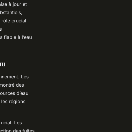
se à jour et
bstantiels,
rôle crucial
s
 fiable à l’eau
au
onnement. Les
 montré des
sources d’eau
 les régions
rucial. Les
tion des fuites