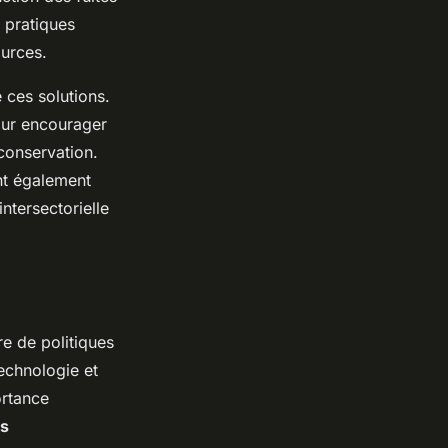
 pratiques
urces.
ces solutions.
our encourager
 conservation.
nt également
ntersectorielle
re de politiques
technologie et
ortance
ns