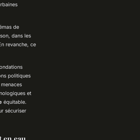
urbaines
hémas de
ison, dans les
En revanche, ce
nondations
ons politiques
s menaces
hnologiques et
e
équitable.
ur sécuriser
t en eau