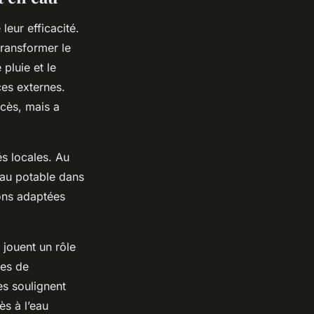
leur efficacité.
ransformer le
pluie et le
es externes.
ccès, mais a
s locales. Au
 eau potable dans
ions adaptées
 jouent un rôle
mes de
ès soulignent
ès à l’eau