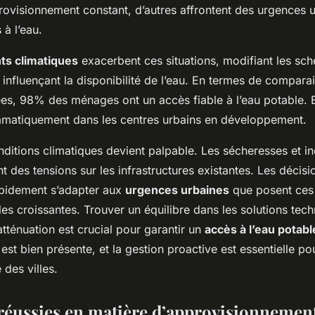
rovisionnement constant, d’autres affrontent des urgences 
 à l’eau.
s climatiques
exacerbent ces situations, modifiant les sc
t influençant la disponibilité de l’eau. En termes de compara
ées, 98% des ménages ont un accès fiable à l’eau potable. 
ramatiquement dans les centres urbains en développement.
nditions climatiques devient palpable. Les sécheresses et i
t des tensions sur les infrastructures existantes. Les décisi
pidement s’adapter aux
urgences urbaines
que posent ce
s croissantes. Trouver un équilibre dans les solutions tec
’atténuation est crucial pour garantir un
accès à l’eau potabl
 est bien présente, et la gestion proactive est essentielle po
 des villes.
s réussies en matière d’approvisionnemen