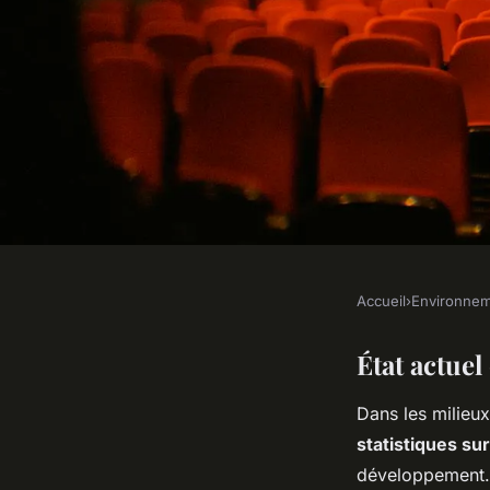
Accueil
›
Environne
ENVIRONNEMENT
Défi Urgent des Ville
État actuel 
Dans les milieux 
à l'Eau Potable
statistiques sur
développement. 