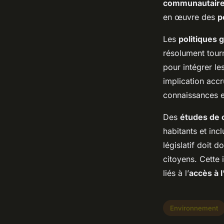
communautair
en œuvre des
p
Les
politiques
résolument tour
pour intégrer l
implication acc
connaissances et
Des
études de 
habitants et inc
législatif doit 
citoyens. Cette 
liés à l’
accès à l
Environnement