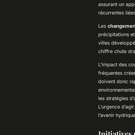
Maya
•
25 avril 2025
•
4 min de lecture
assurant un app
récurrentes liées
Les
changement
précipitations e
villes développ
chiffre chute d
L’impact des co
fréquentes créen
doivent donc ra
environnementale
les stratégies d
L’urgence d’agir
l’avenir hydrique
Initiative